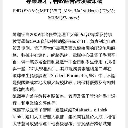
專業通才，善於結合跨領域知識
EdD (
Bristol
); MET (
UBC
); MSc, BA(1st Hons) (
CityU
);
SCPM (
Stanford
)
陳繼宇自2009年出任香港理工大學 PolyU專業及持續
教育學院CPCE資訊科技總監Head of IT，負責制定IT政
策及規則、管理理大紅磡灣及西九龍校園的IT設施和服
務、數據中心運作、網絡系統、電腦中心及電子學習平
台，供一萬多名全日制及數千非全日制學生使用（規模
與一些UGC大學相約）。其IT服務質素連續第二年在
環球學生指標調查（Student Barometer, SB）中，不論
是與國際或本地大學／院校比較，均保持優秀及有相對
優越的表現。
陳繼宇亦兼任教授有關策略、管理及電子管治的學士課
程，和畢業論文導修等。
陳繼宇成立電子智庫「通達網絡Totaltact」e-think
tank，運用人工智能大數據，集民間智慧於大成，相信
大智慧可改變命運！他喜愛思考、善於結合跨領域知