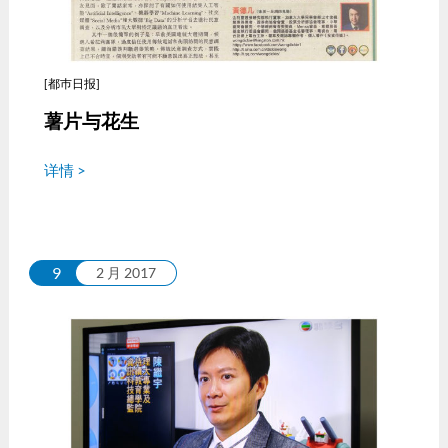
[都巿日报]
薯片与花生
详情 >
9
2 月 2017