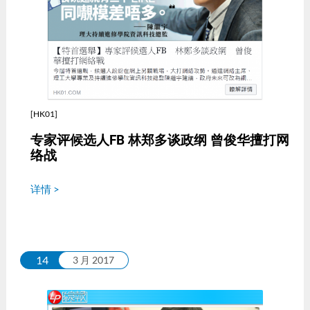
[HK01]
专家评候选人FB 林郑多谈政纲 曾俊华擅打网
络战
详情 >
14
3 月 2017