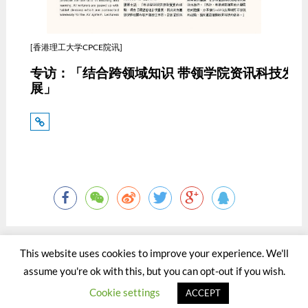
[香港理工大学CPCE院讯]
专访：「结合跨领域知识 带领学院资讯科技发
展」
This website uses cookies to improve your experience. We'll
assume you're ok with this, but you can opt-out if you wish.
©2015 - 2020 by Totaltact Network All Rights Reserved.
Cookie settings
ACCEPT