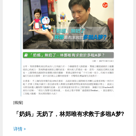
[线报]
「奶妈」无奶了﹐林郑唯有求救于多啦A梦?
详情 >