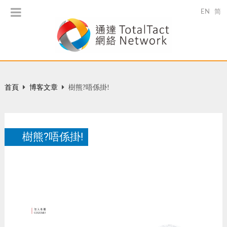
EN
简
首頁
博客文章
樹熊?唔係掛!
樹熊?唔係掛!
財通雜志：智人專欄
9 月 2017