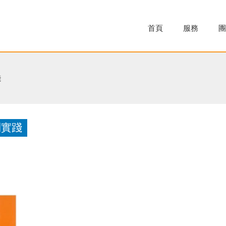
首頁
服務
團
踐
到實踐