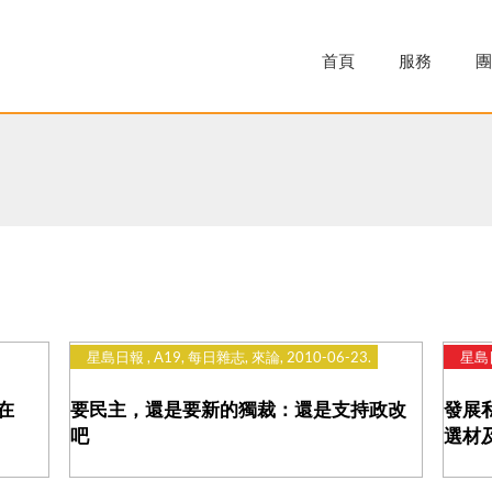
首頁
服務
團
星島日報 , A19, 每日雜志, 來論, 2010-06-23.
星島日
在
要民主，還是要新的獨裁：還是支持政改
發展
吧
選材