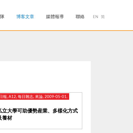
隊
博客文章
媒體報導
聯絡
EN
简
報, A12, 每日雜志, 來論, 2009-05-01.
私立大學可助優勢産業、多樣化方式
及養材