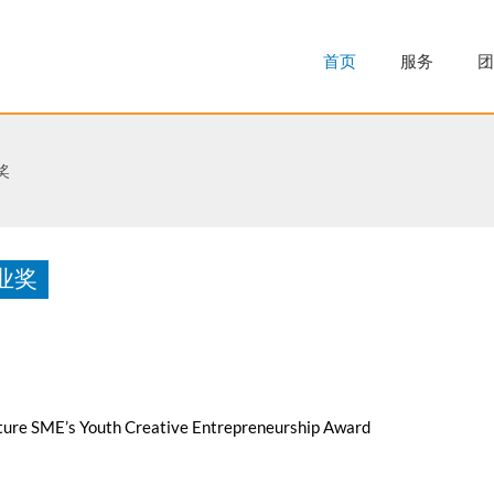
首页
服务
团
奖
业奖
E’s Youth Creative Entrepreneurship Award