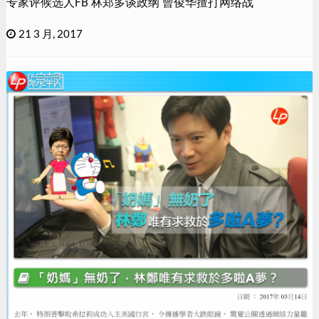
专家评候选人FB 林郑多谈政纲 曾俊华擅打网络战
21 3 月, 2017