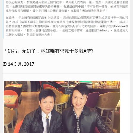
「奶妈」无奶了﹐林郑唯有求救于多啦A梦?
14 3 月, 2017