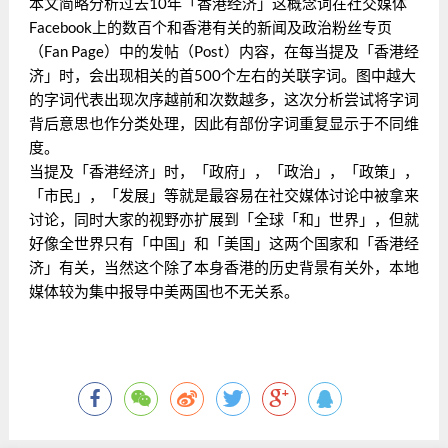
本文简略分析过去10年「香港经济」这概念词在社交媒体
Facebook上的数百个和香港有关的新闻及政治粉丝专页
（Fan Page）中的发帖（Post）内容，在每当提及「
香港经
济」时
，会出现相关的首500个左右的关联字词。图中越大
的字词代表出现次序越前和次数越多，这次分析尝试将字词
背后意思也作分类处理，因此有部份字词重复显示于不同维
度。
当提及「香港经济」时，「政府」，「政治」，「政策」，
「市民」，
「发展」等就是最容易在社交媒体讨论中被拿来
讨论
，同时大家的视野亦扩展到「全球「和」世界」，
但就
好像全世界只有「中国」和「美国」这两个国家和「香港经
济」有关
，
当然这个除了本身香港的历史背景有关外
，本地
媒体较为集中报导中美两国也不无关系
。