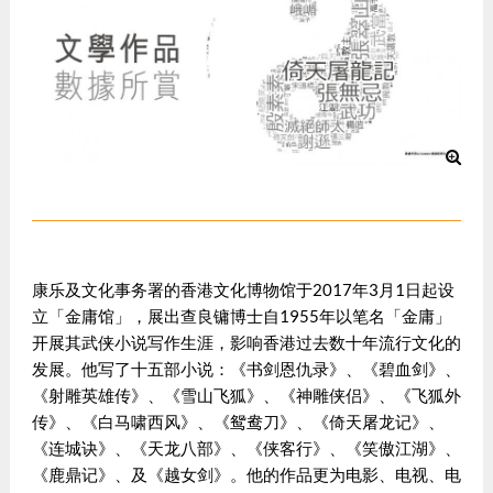
康乐及文化事务署的香港文化博物馆于2017年3月1日起设
立「金庸馆」，展出查良镛博士自1955年以笔名「金庸」
开展其武侠小说写作生涯，影响香港过去数十年流行文化的
发展。他写了十五部小说：《书剑恩仇录》、《碧血剑》、
《射雕英雄传》、《雪山飞狐》、《神雕侠侣》、《飞狐外
传》、《白马啸西风》、《鸳鸯刀》、《倚天屠龙记》、
《连城诀》、《天龙八部》、《侠客行》、《笑傲江湖》、
《鹿鼎记》、及《越女剑》。他的作品更为电影、电视、电