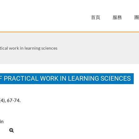
首頁
服務
團
tical work in learning sciences
F PRACTICAL WORK IN LEARNING SCIENCES
(4), 67-74.