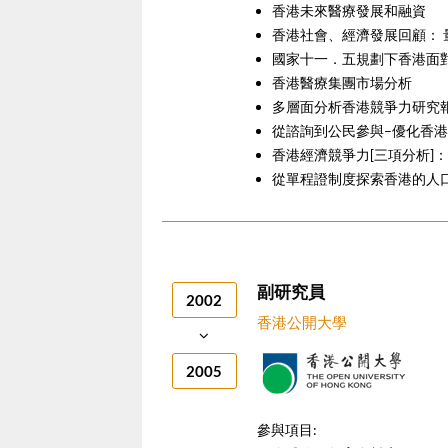
香港未來醫療發展和融資
香港社會、經濟發展回顧： 
國家十一．五規劃下香港面
香港醫療集團市場分析
多層面分析香港競爭力研究
從諮詢到公民參與–優化香
香港經濟競爭力[三項分析]
從單程證制度探索香港的人
副研究員
2002
香港公開大學
2005
參與項目: