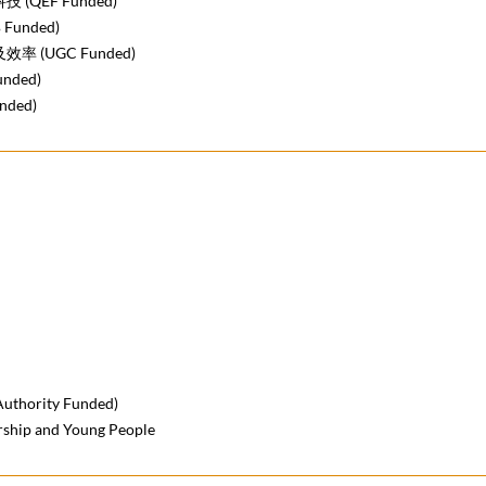
QEF Funded)
unded)
(UGC Funded)
ded)
ded)
hority Funded)
ship and Young People