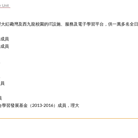
理大紅磡灣及西九龍校園的IT設施、服務及電子學習平台，供一萬多名全
會成員
組成員
員
員
成員
員
習發展基金（2013-2016）成員，理大