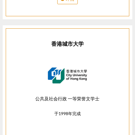
香港城市大学
公共及社会行政 一等荣誉文学士
于1998年完成