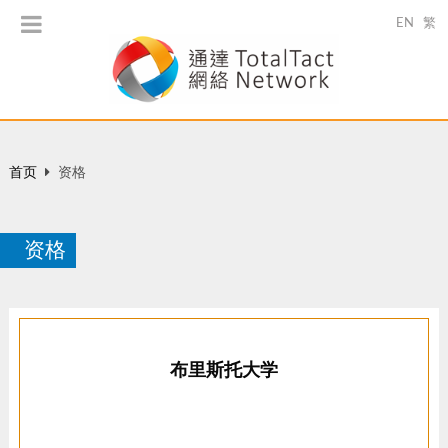
EN
繁
首页
资格
资格
布里斯托大学