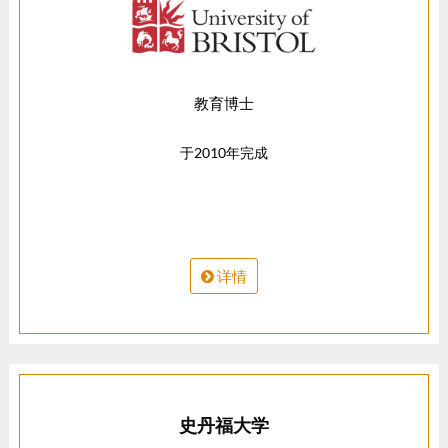
教育博士
于2010年完成
详情
史丹福大学